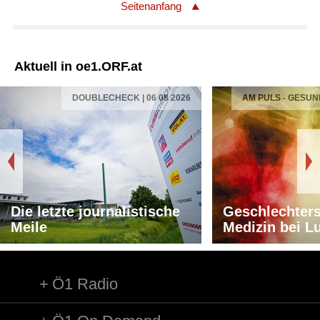
Seitenanfang
Aktuell in oe1.ORF.at
DOUBLECHECK | 06 08 2026
AM PULS - GESUN
Die letzte journalistische
Geschlechters
Meile
Medizin bei L
Ö1 Radio