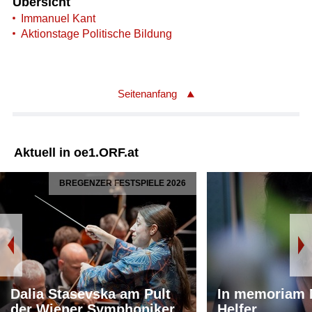
Übersicht
Immanuel Kant
Aktionstage Politische Bildung
Seitenanfang
Aktuell in oe1.ORF.at
BREGENZER FESTSPIELE 2026
Dalia Stasevska am Pult
In memoriam 
der Wiener Symphoniker
Helfer