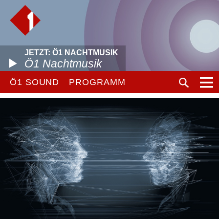
JETZT: Ö1 NACHTMUSIK
Ö1 Nachtmusik
Ö1 SOUND
PROGRAMM