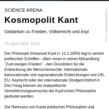
E
T
T
Y
I
M
A
G
E
S
/
M
I
N
A
D
E
A
G
O
SCIENCE ARENA
L
Kosmopolit Kant
Gedanken zu Frieden, Völkerrecht und Asyl
15. April 2024, 16:05
Der Philosoph Immanuel Kant (+ 12.2.1804) legt in seinen
politischen Schriften - allen voran in seiner Abhandlung
"Zum ewigen Frieden" - den Grundstein für die
Entwicklung der Menschenrechte. Internationale,
transnationale und supranationale Entwicklungen wie UN,
EU, Asylrecht oder der internationale Strafgerichtshof in
Den Haag können als realpolitische
Verwirklichungsversuche der Kant'schen Philosophie
gedeutet werden.
Die Relevanz von Kants politischer Philosophie und