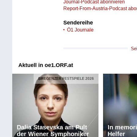
Journal-Podcast abonnieren
Report-From-Austria-Podcast abo
Sendereihe
Ö1 Journale
Se
Aktuell in oe1.ORF.at
BREGENZER FESTSPIELE 2026
Dalia Stasevska am Pult
In memor
der Wiener Symphoniker
Helfer