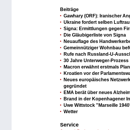
Beiträge
Gawhary (ORF): Iranischer Ang
Ukraine fordert selben Luftra
Signa: Ermittlungen gegen F
Die Gläubigerliste von Signa
Neuauflage des Handwerker
Gemeinnütziger Wohnbau befür
Rufe nach Russland-U-Aussch
30 Jahre Unterweger-Prozess
Macron erwähnt erstmals Plan
Kroatien vor der Parlamentsw
Neues europäisches Netzwerk
gegründet
EMA berät über neues Alzhei
Brand in der Kopenhagener I
Uwe Wittstock "Marseille 1940
Wetter
Service