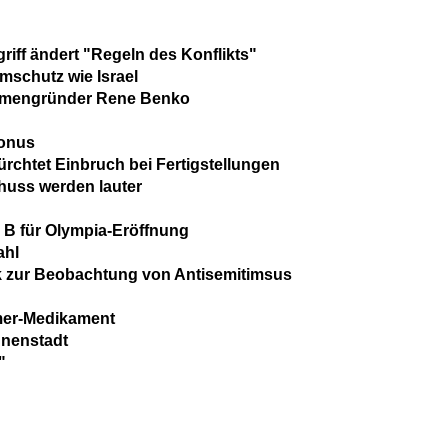
riff ändert "Regeln des Konflikts"
umschutz wie Israel
irmengründer Rene Benko
bonus
chtet Einbruch bei Fertigstellungen
uss werden lauter
 B für Olympia-Eröffnung
ahl
 zur Beobachtung von Antisemitimsus
mer-Medikament
nnenstadt
"