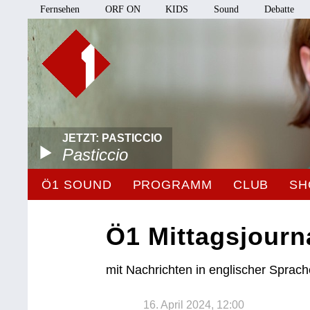
Fernsehen
ORF ON
KIDS
Sound
Debatte
JETZT: PASTICCIO
Pasticcio
Ö1 SOUND
PROGRAMM
CLUB
SH
Ö1 Mittagsjourn
mit Nachrichten in englischer Sprac
16. April 2024, 12:00