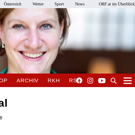
Österreich
Wetter
Sport
News
ORF.at im Überblick
OP
ARCHIV
RKH
RSO
al
he