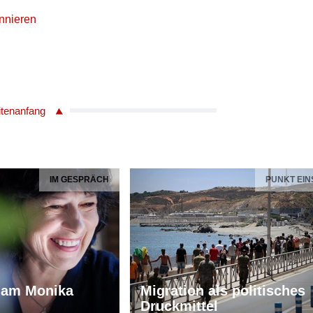
nnieren
itenanfang
IM GESPRÄCH
PUNKT EIN
iam Monika
Migration als politisches
Druckmittel