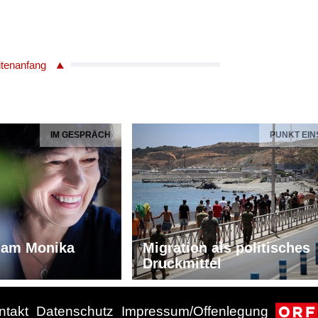
itenanfang
IM GESPRÄCH
PUNKT EIN
iam Monika
Migration als politisches
Druckmittel
ntakt
Datenschutz
Impressum/Offenlegung