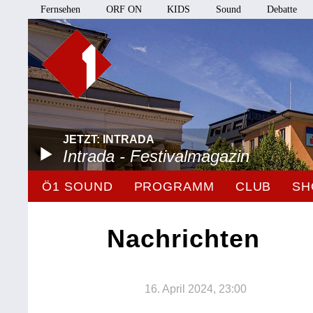
Fernsehen
ORF ON
KIDS
Sound
Debatte
JETZT: INTRADA
Intrada - Festivalmagazin
Ö1 SOUND
PROGRAMM
CLUB
SH
Nachrichten
16. April 2024, 23:00