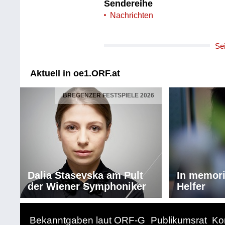
Sendereihe
Nachrichten
Se
Aktuell in oe1.ORF.at
BREGENZER FESTSPIELE 2026
Dalia Stasevska am Pult
In memor
der Wiener Symphoniker
Helfer
Bekanntgaben laut ORF-G
Publikumsrat
Ko