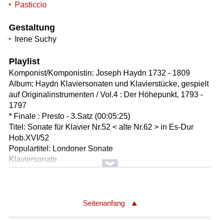
Pasticcio
Gestaltung
Irene Suchy
Playlist
Komponist/Komponistin: Joseph Haydn 1732 - 1809
Album: Haydn Klaviersonaten und Klavierstücke, gespielt
auf Originalinstrumenten / Vol.4 : Der Höhepunkt, 1793 -
1797
* Finale : Presto - 3.Satz (00:05:25)
Titel: Sonate für Klavier Nr.52 < alte Nr.62 > in Es-Dur
Hob.XVI/52
Populartitel: Londoner Sonate
Klaviersonate
Solist/Solistin: Paul Badura Skoda
Länge: 05:23 min
Label: Astree Auvidis E 7714 / Extraplatte
Seitenanfang
Komponist/Komponistin: Meredith Monk