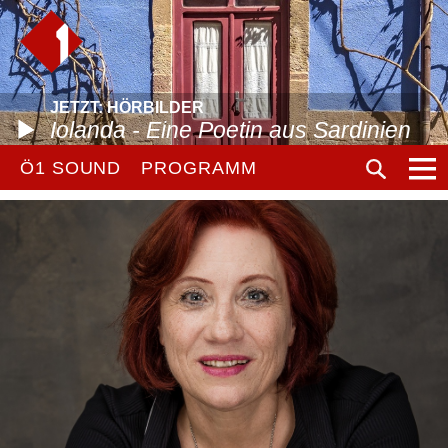
JETZT: HÖRBILDER
Iolanda - Eine Poetin aus Sardinien
Ö1 SOUND
PROGRAMM