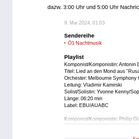
dazw. 3:00 Uhr und 5:00 Uhr Nachri
9. Mai 2024, 01:03
Sendereihe
Ö1 Nachtmusik
Playlist
Komponist/Komponistin: Antonin
Titel: Lied an den Mond aus "Rusa
Orchester: Melbourne Symphony 
Leitung: Vladimir Kamirski
Solist/Solistin: Yvonne Kenny/So
Länge: 06:20 min
Label: EBU/AUABC
Komponist/Komponistin: Philip G
Titel: Violinkonzert Nr. 1
Orchester: Polnisches Rundfunk
Se