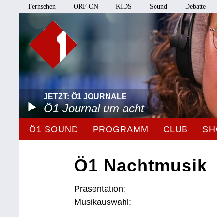
Fernsehen
ORF ON
KIDS
Sound
Debatte
JETZT: Ö1 JOURNALE
Ö1 Journal um acht
Ö1 SOUND
PROGRAMM
CLUB
SH
Ö1 Nachtmusik
Präsentation:
Musikauswahl: