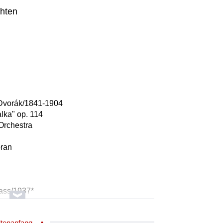
chten
 Dvorák/1841-1904
lka" op. 114
Orchestra
pran
lass/1937*
-Symphonieorchester
itenanfang