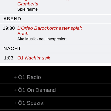
Gambetta
Spielräume
ABEND
19:30
L'Orfeo Barockorchester spielt
Bach
Alte Musik - neu interpretiert
NACHT
1:03
Ö1 Nachtmusik
Ö1 Radio
Ö1 On Demand
Ö1 Spezial