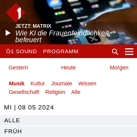
JETZT: MATRIX
Wie KI die Frauenfeindlichkeit
befeuert
Ö1 SOUND
PROGRAMM
Gestern
Heute
Morgen
Musik
Kultur
Journale
Wissen
Gesellschaft
Religion
Alle
MI | 08 05 2024
ALLE
FRÜH