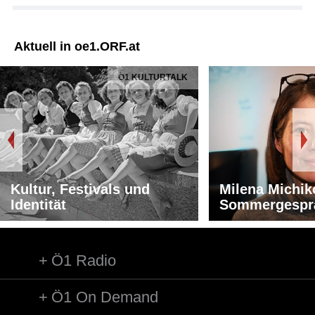
Aktuell in oe1.ORF.at
Ö1 KULTURTALK
Kultur, Festivals und
Milena Michik
Identität
Sommergespr
Ö1 Radio
Ö1 On Demand