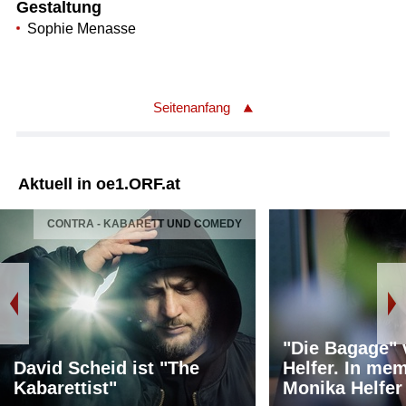
Gestaltung
Sophie Menasse
Seitenanfang
Aktuell in oe1.ORF.at
CONTRA - KABARETT UND COMEDY
"Die Bagage"
David Scheid ist "The
Helfer. In me
Kabarettist"
Monika Helfer