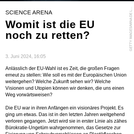
E
T
T
Y
I
M
A
G
E
S
/
M
I
N
A
D
E
A
G
O
SCIENCE ARENA
L
Womit ist die EU
noch zu retten?
3. Juni 2024, 16:05
Anlässlich der EU-Wahl ist es Zeit, die großen Fragen
erneut zu stellen: Wie soll es mit der Europäischen Union
weitergehen? Welche Zukunft sehen wir? Welche
Visionen und Utopien können wir denken, die uns einen
Weg vorwärtsweisen?
Die EU war in ihren Anfängen ein visionäres Projekt. Es
ging um etwas. Das ist in den letzten Jahren weitgehend
verloren gegangen. Jetzt wird sie in erster Linie als zähes
Bürokratie-Ungetüm wahrgenommen, das Gesetze zur