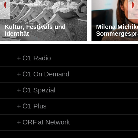
Kultur, Festivals und
Milena Michik
Identität
Sommergespr
Ö1 Radio
Ö1 On Demand
Ö1 Spezial
Ö1 Plus
ORF.at Network