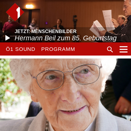
JETZT: MENSCHENBILDER
Hermann Beil zum 85. Geburtstag
Ö1 SOUND
PROGRAMM