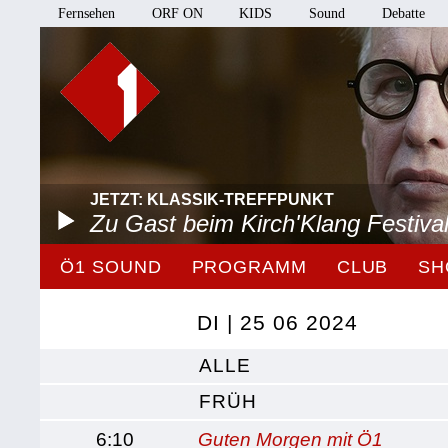
Fernsehen
ORF ON
KIDS
Sound
Debatte
JETZT: KLASSIK-TREFFPUNKT
Zu Gast beim Kirch'Klang Festiva
Ö1 SOUND
PROGRAMM
CLUB
SH
DI | 25 06 2024
ALLE
FRÜH
6:10
Guten Morgen mit Ö1