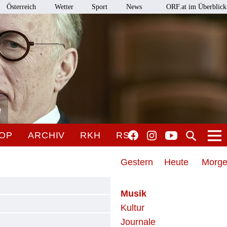
Österreich
Wetter
Sport
News
ORF.at im Überblick
l
OP
ARCHIV
RKH
RSO
Gestern
Heute
Morg
Musik
Kultur
Journale