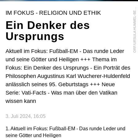
R
F
/
U
R
S
U
L
A
H
U
M
M
E
L
-
B
R
G
E
O
R
IM FOKUS - RELIGION UND ETHIK
E
Ein Denker des
Ursprungs
Aktuell im Fokus: Fußball-EM - Das runde Leder
und seine Götter und Heiligen +++ Thema im
Fokus: Ein Denker des Ursprungs - Ein Porträt des
Philosophen Augustinus Karl Wucherer-Huldenfeld
anlässlich seines 95. Geburtstags +++ Neue
Serie: Vati-Facts - Was man über den Vatikan
wissen kann
3. Juli 2024, 16:05
1. Aktuell im Fokus: Fußball-EM - Das runde Leder und
seine Götter und Heiligen