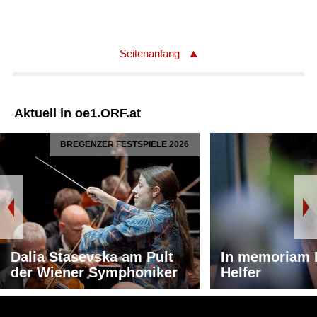
Seitenanfang
Aktuell in oe1.ORF.at
BREGENZER FESTSPIELE 2026
Dalia Stasevska am Pult
In memoriam 
der Wiener Symphoniker
Helfer