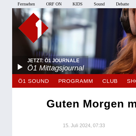
Fernsehen
ORF ON
KIDS
Sound
Debatte
JETZT: Ö1 JOURNALE
Ö1 Mittagsjournal
Ö1 SOUND
PROGRAMM
CLUB
SH
Guten Morgen m
15. Juli 2024, 07:33