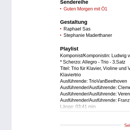
Sendereihe
Guten Morgen mit Ö1
Gestaltung
Raphael Sas
Stephanie Maderthaner
Playlist
Komponist/Komponistin: Ludwig 
* Scherzo: Allegro - Trio - 3.Satz
Titel: Trio für Klavier, Violine und
Klaviertrio
Ausführende: TrioVanBeethoven
Ausführender/Ausführende: Cleme
Ausführender/Ausführende: Veren
Ausführender/Ausführende: Franz
Länge: 03:41 min
Label: Gramola 99117
Se
Komponist/Komponistin: Antonin 