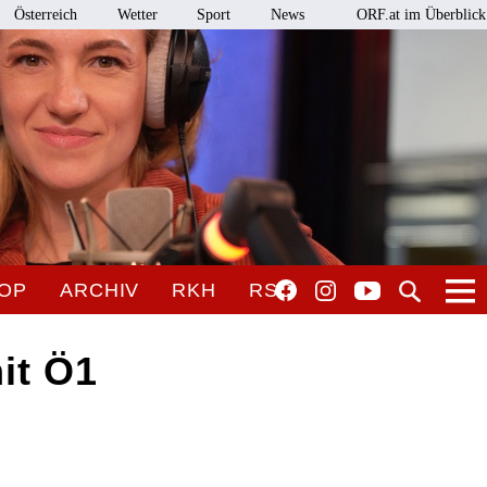
Österreich
Wetter
Sport
News
ORF.at im Überblick
OP
ARCHIV
RKH
RSO
it Ö1