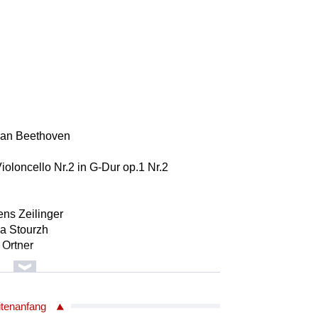
van Beethoven
 Violoncello Nr.2 in G-Dur op.1 Nr.2
ns Zeilinger
a Stourzh
 Ortner
itenanfang
Dvorak 1841 - 1904