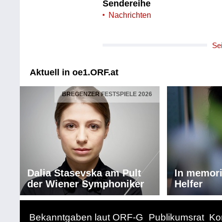
Sendereihe
Nachrichten
Se
Aktuell in oe1.ORF.at
BREGENZER FESTSPIELE 2026
Dalia Stasevska am Pult
In memor
der Wiener Symphoniker
Helfer
Bekanntgaben laut ORF-G
Publikumsrat
Ko