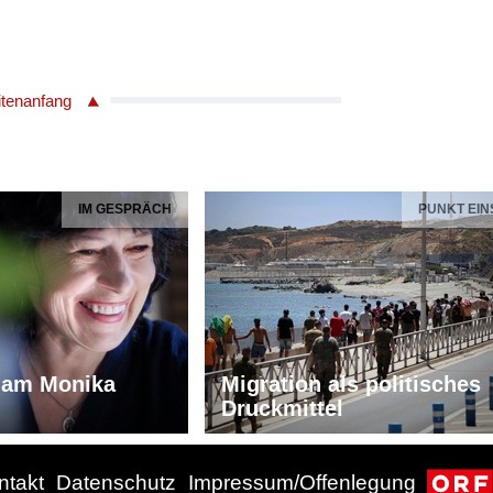
itenanfang
IM GESPRÄCH
PUNKT EIN
iam Monika
Migration als politisches
Druckmittel
ntakt
Datenschutz
Impressum/Offenlegung