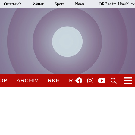
Österreich
Wetter
Sport
News
ORF.at im Überblick
OP
ARCHIV
RKH
RSO