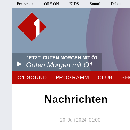
Fernsehen
ORF ON
KIDS
Sound
Debatte
JETZT: GUTEN MORGEN MIT Ö1
Guten Morgen mit Ö1
Ö1 SOUND
PROGRAMM
CLUB
SH
Nachrichten
20. Juli 2024, 01:00