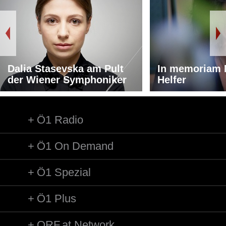
Dalia Stasevska am Pult
In memoriam 
der Wiener Symphoniker
Helfer
Ö1 Radio
Ö1 On Demand
Ö1 Spezial
Ö1 Plus
ORF.at Network