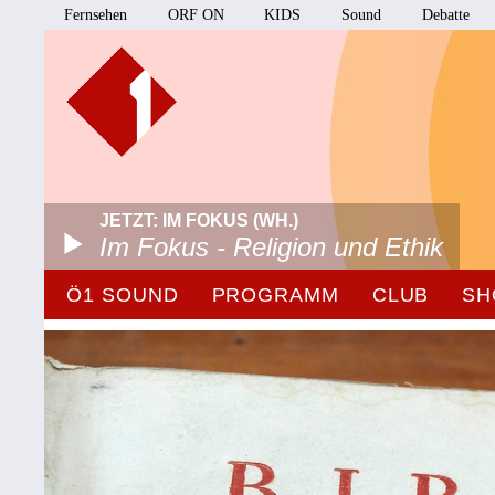
Fernsehen
ORF ON
KIDS
Sound
Debatte
JETZT: IM FOKUS (WH.)
Im Fokus - Religion und Ethik
Ö1 SOUND
PROGRAMM
CLUB
SH