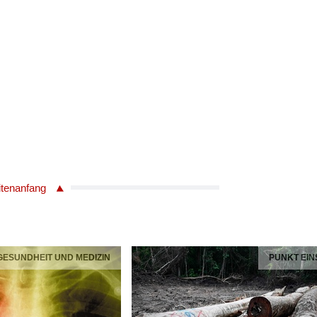
itenanfang
 GESUNDHEIT UND MEDIZIN
PUNKT EIN