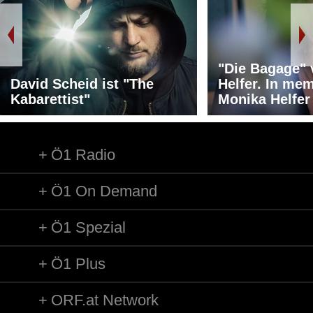
"Die Bagage"
David Scheid ist "The
Helfer. In me
Kabarettist"
Monika Helfer
Ö1 Radio
Ö1 On Demand
Ö1 Spezial
Ö1 Plus
ORF.at Network