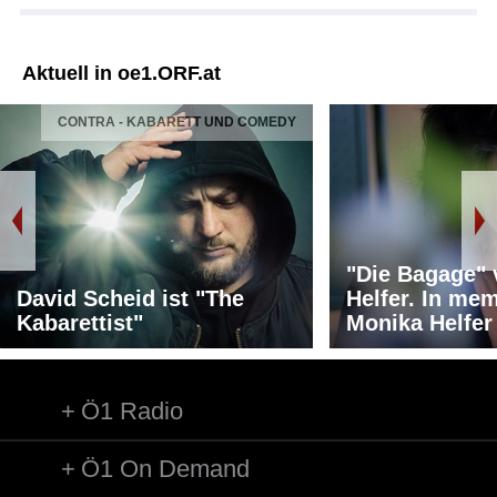
Aktuell in oe1.ORF.at
CONTRA - KABARETT UND COMEDY
"Die Bagage"
David Scheid ist "The
Helfer. In me
Kabarettist"
Monika Helfer
Ö1 Radio
Ö1 On Demand