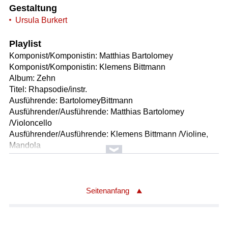
Gestaltung
Ursula Burkert
Playlist
Komponist/Komponistin: Matthias Bartolomey
Komponist/Komponistin: Klemens Bittmann
Album: Zehn
Titel: Rhapsodie/instr.
Ausführende: BartolomeyBittmann
Ausführender/Ausführende: Matthias Bartolomey
/Violoncello
Ausführender/Ausführende: Klemens Bittmann /Violine,
Mandola
Länge: 05:32 min
Label: Preiser Records PR91560
Komponist/Komponistin: Edward Elgar/1857 - 1934
Seitenanfang
Bearbeiter/Bearbeiterin: Hans Jürgen Buchner
Album: HAINDLING
Titel: Neuländer/instr.