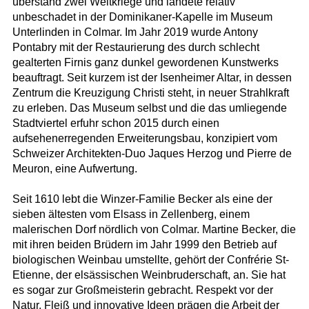
überstand zwei Weltkriege und landete relativ
unbeschadet in der Dominikaner-Kapelle im Museum
Unterlinden in Colmar. Im Jahr 2019 wurde Antony
Pontabry mit der Restaurierung des durch schlecht
gealterten Firnis ganz dunkel gewordenen Kunstwerks
beauftragt. Seit kurzem ist der Isenheimer Altar, in dessen
Zentrum die Kreuzigung Christi steht, in neuer Strahlkraft
zu erleben. Das Museum selbst und die das umliegende
Stadtviertel erfuhr schon 2015 durch einen
aufsehenerregenden Erweiterungsbau, konzipiert vom
Schweizer Architekten-Duo Jaques Herzog und Pierre de
Meuron, eine Aufwertung.
Seit 1610 lebt die Winzer-Familie Becker als eine der
sieben ältesten vom Elsass in Zellenberg, einem
malerischen Dorf nördlich von Colmar. Martine Becker, die
mit ihren beiden Brüdern im Jahr 1999 den Betrieb auf
biologischen Weinbau umstellte, gehört der Confrérie St-
Etienne, der elsässischen Weinbruderschaft, an. Sie hat
es sogar zur Großmeisterin gebracht. Respekt vor der
Natur, Fleiß und innovative Ideen prägen die Arbeit der