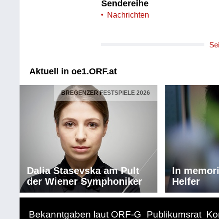
Sendereihe
Nachrichten
Se
Aktuell in oe1.ORF.at
BREGENZER FESTSPIELE 2026
Dalia Stasevska am Pult
In memor
der Wiener Symphoniker
Helfer
Bekanntgaben laut ORF-G
Publikumsrat
Ko