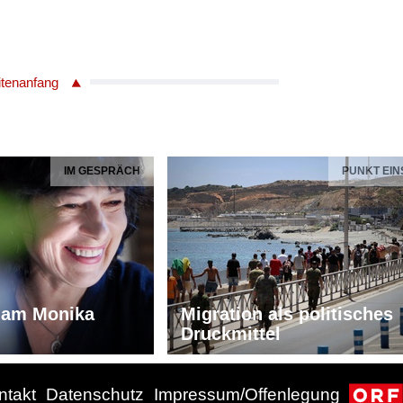
itenanfang
IM GESPRÄCH
PUNKT EIN
iam Monika
Migration als politisches
Druckmittel
ntakt
Datenschutz
Impressum/Offenlegung