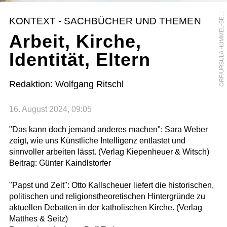
R
F
/
U
R
S
U
L
A
H
U
M
M
E
L
-
B
R
G
E
O
R
KONTEXT - SACHBÜCHER UND THEMEN
E
Arbeit, Kirche,
Identität, Eltern
Redaktion: Wolfgang Ritschl
16. August 2024, 09:05
"Das kann doch jemand anderes machen": Sara Weber
zeigt, wie uns Künstliche Intelligenz entlastet und
sinnvoller arbeiten lässt. (Verlag Kiepenheuer & Witsch)
Beitrag: Günter Kaindlstorfer
"Papst und Zeit": Otto Kallscheuer liefert die historischen,
politischen und religionstheoretischen Hintergründe zu
aktuellen Debatten in der katholischen Kirche. (Verlag
Matthes & Seitz)