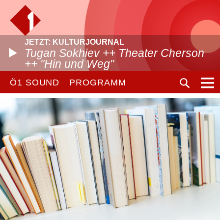
JETZT: KULTURJOURNAL
Tugan Sokhiev ++ Theater Cherson
++ "Hin und Weg"
Ö1 SOUND
PROGRAMM