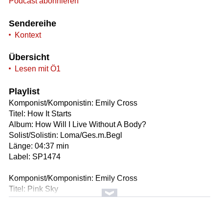
Podcast abonnieren
Sendereihe
Kontext
Übersicht
Lesen mit Ö1
Playlist
Komponist/Komponistin: Emily Cross
Titel: How It Starts
Album: How Will I Live Without A Body?
Solist/Solistin: Loma/Ges.m.Begl
Länge: 04:37 min
Label: SP1474
Komponist/Komponistin: Emily Cross
Titel: Pink Sky
Album: How Will I Live Without A Body?
Solist/Solistin: Loma/ges.m.Begl.