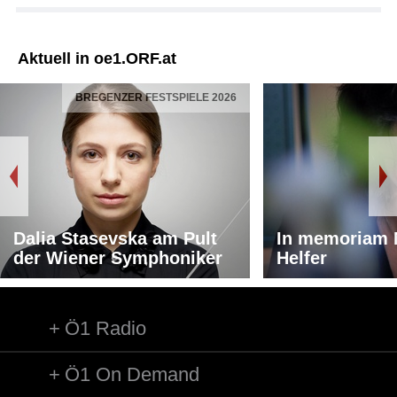
Aktuell in oe1.ORF.at
BREGENZER FESTSPIELE 2026
Dalia Stasevska am Pult
In memoriam 
der Wiener Symphoniker
Helfer
Ö1 Radio
Ö1 On Demand