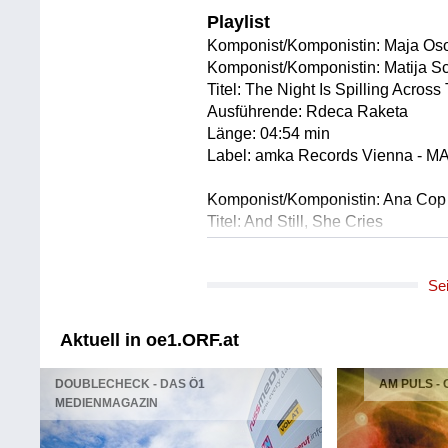
Playlist
Komponist/Komponistin: Maja Oso
Komponist/Komponistin: Matija S
Titel: The Night Is Spilling Acro
Ausführende: Rdeca Raketa
Länge: 04:54 min
Label: amka Records Vienna - M
Komponist/Komponistin: Ana Cop
Titel: And Still, She Cries
Solist/Solistin: Ana Cop (Stimme)
Länge: 03:27 min
Se
Label: Hout Records
Komponist/Komponistin: Cop / See
Aktuell in oe1.ORF.at
Titel: Slow Traveller
Solist/Solistin: Ana Cop (Stimme)
DOUBLECHECK - DAS Ö1
AM PULS -
Solist/Solistin: Thilo Seevers (Ke
MEDIENMAGAZIN
Solist/Solistin: Jaka Arkh (Electron
Länge: 04:59 min