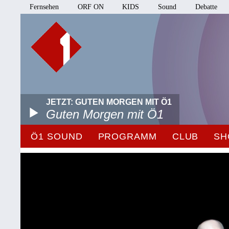
Fernsehen
ORF ON
KIDS
Sound
Debatte
JETZT: GUTEN MORGEN MIT Ö1
Guten Morgen mit Ö1
Ö1 SOUND
PROGRAMM
CLUB
SH