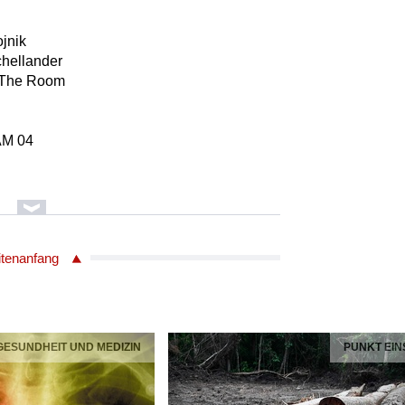
jnik
chellander
ss The Room
AM 04
itenanfang
vers / Arkh
 GESUNDHEIT UND MEDIZIN
PUNKT EIN
yboards)
ics, Effekte)