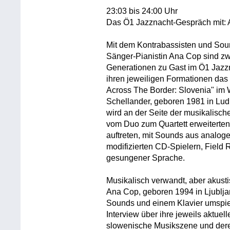
23:03 bis 24:00 Uhr
Das Ö1 Jazznacht-Gespräch mit: 
Mit dem Kontrabassisten und Soun
Sänger-Pianistin Ana Cop sind zw
Generationen zu Gast im Ö1 Jazzn
ihren jeweiligen Formationen da
Across The Border: Slovenia" im 
Schellander, geboren 1981 in Lud
wird an der Seite der musikalisch
vom Duo zum Quartett erweiterte
auftreten, mit Sounds aus analog
modifizierten CD-Spielern, Field
gesungener Sprache.
Musikalisch verwandt, aber akusti
Ana Cop, geboren 1994 in Ljublja
Sounds und einem Klavier umspie
Interview über ihre jeweils aktuel
slowenische Musikszene und dere