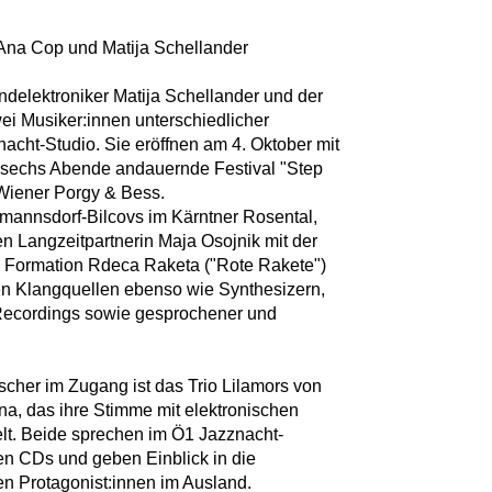
Ana Cop und Matija Schellander
delektroniker Matija Schellander und der
ei Musiker:innen unterschiedlicher
acht-Studio. Sie eröffnen am 4. Oktober mit
s sechs Abende andauernde Festival "Step
Wiener Porgy & Bess.
mannsdorf-Bilcovs im Kärntner Rosental,
en Langzeitpartnerin Maja Osojnik mit der
n Formation Rdeca Raketa ("Rote Rakete")
en Klangquellen ebenso wie Synthesizern,
 Recordings sowie gesprochener und
scher im Zugang ist das Trio Lilamors von
na, das ihre Stimme mit elektronischen
lt. Beide sprechen im Ö1 Jazznacht-
len CDs und geben Einblick in die
n Protagonist:innen im Ausland.