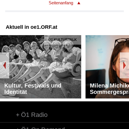
Seitenanfang
Aktuell in oe1.ORF.at
Ö1 KULTURTALK
Kultur, Festivals und
Milena Michik
Identität
Sommergespr
Ö1 Radio