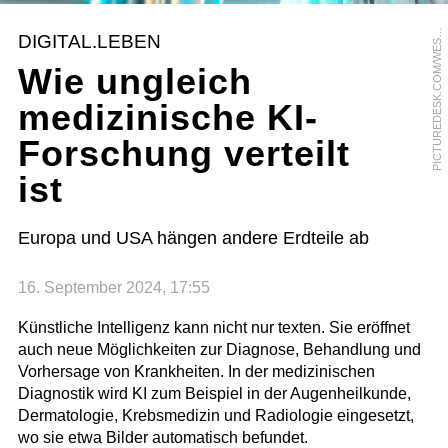
I
C
T
U
R
E
D
E
S
K
.
C
O
M
/
W
E
T
E
N
D
6
1
/
U
W
E
U
M
S
T
Ä
T
T
E
P
R
DIGITAL.LEBEN
S
Wie ungleich
medizinische KI-
Forschung verteilt
ist
Europa und USA hängen andere Erdteile ab
16. September 2024, 17:55
Künstliche Intelligenz kann nicht nur texten. Sie eröffnet
auch neue Möglichkeiten zur Diagnose, Behandlung und
Vorhersage von Krankheiten. In der medizinischen
Diagnostik wird KI zum Beispiel in der Augenheilkunde,
Dermatologie, Krebsmedizin und Radiologie eingesetzt,
wo sie etwa Bilder automatisch befundet.