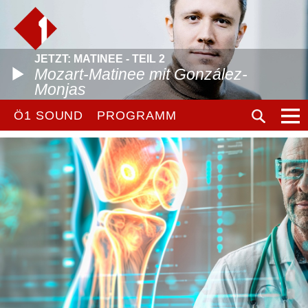
JETZT: MATINEE - TEIL 2
Mozart-Matinee mit González-
Monjas
Ö1 SOUND
PROGRAMM