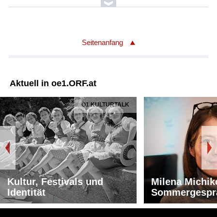
Seitenanfang
Aktuell in oe1.ORF.at
Ö1 KULTURTALK
Kultur, Festivals und
Milena Michik
Identität
Sommergespr