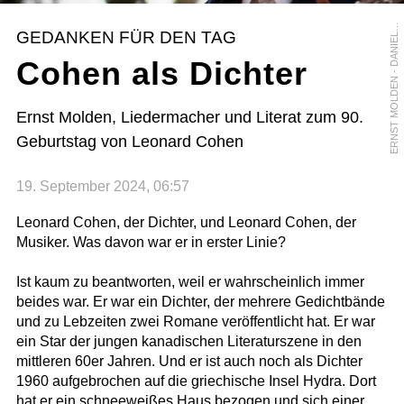
R
N
S
T
M
O
L
D
E
N
-
D
A
N
I
E
A
M
A
T
E
J
S
C
H
E
E
K
GEDANKEN FÜR DEN TAG
L
Cohen als Dichter
Ernst Molden, Liedermacher und Literat zum 90.
Geburtstag von Leonard Cohen
19. September 2024, 06:57
Leonard Cohen, der Dichter, und Leonard Cohen, der
Musiker. Was davon war er in erster Linie?
Ist kaum zu beantworten, weil er wahrscheinlich immer
beides war. Er war ein Dichter, der mehrere Gedichtbände
und zu Lebzeiten zwei Romane veröffentlicht hat. Er war
ein Star der jungen kanadischen Literaturszene in den
mittleren 60er Jahren. Und er ist auch noch als Dichter
1960 aufgebrochen auf die griechische Insel Hydra. Dort
hat er ein schneeweißes Haus bezogen und sich einer