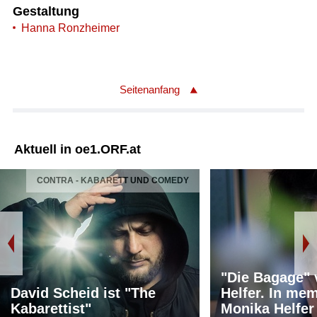
Gestaltung
Hanna Ronzheimer
Seitenanfang
Aktuell in oe1.ORF.at
CONTRA - KABARETT UND COMEDY
"Die Bagage"
David Scheid ist "The
Helfer. In me
Kabarettist"
Monika Helfer