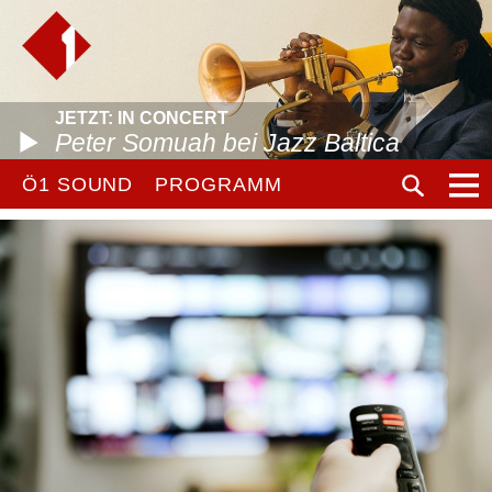
JETZT: IN CONCERT
Peter Somuah bei Jazz Baltica
Ö1 SOUND
PROGRAMM