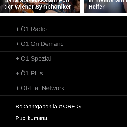
Dalia Stasevska am Pult
In memoriam 
der Wiener Symphoniker
Helfer
Ö1 Radio
Ö1 On Demand
Ö1 Spezial
Ö1 Plus
ORF.at Network
Bekanntgaben laut ORF-G
Publikumsrat