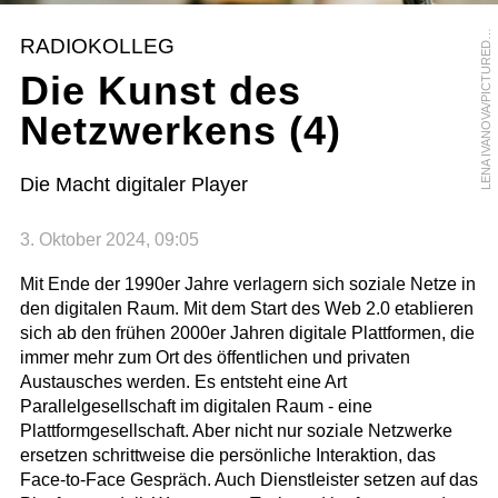
E
N
A
I
V
A
N
O
V
A
/
P
I
C
T
U
R
E
E
S
L
K
RADIOKOLLEG
D
Die Kunst des
Netzwerkens (4)
Die Macht digitaler Player
3. Oktober 2024, 09:05
Mit Ende der 1990er Jahre verlagern sich soziale Netze in
den digitalen Raum. Mit dem Start des Web 2.0 etablieren
sich ab den frühen 2000er Jahren digitale Plattformen, die
immer mehr zum Ort des öffentlichen und privaten
Austausches werden. Es entsteht eine Art
Parallelgesellschaft im digitalen Raum - eine
Plattformgesellschaft. Aber nicht nur soziale Netzwerke
ersetzen schrittweise die persönliche Interaktion, das
Face-to-Face Gespräch. Auch Dienstleister setzen auf das