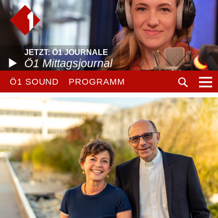
JETZT: Ö1 JOURNALE
Ö1 Mittagsjournal
Ö1 SOUND
PROGRAMM