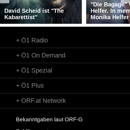
"Die Bagage"
David Scheid ist "The
Helfer. In me
Kabarettist"
Monika Helfer
Ö1 Radio
Ö1 On Demand
Ö1 Spezial
Ö1 Plus
ORF.at Network
Bekanntgaben laut ORF-G