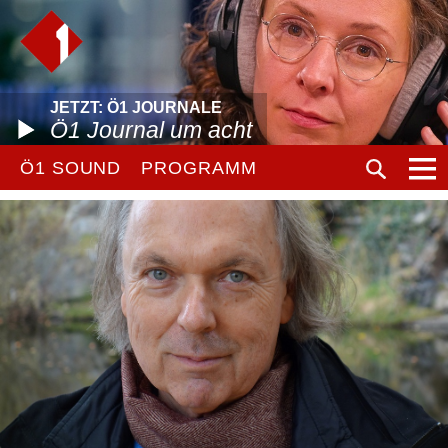
JETZT: Ö1 JOURNALE
Ö1 Journal um acht
Ö1 SOUND
PROGRAMM