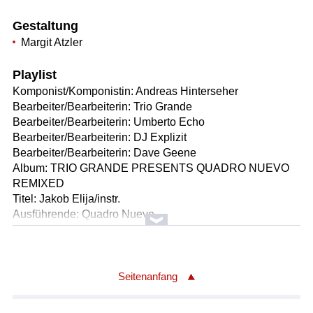
Gestaltung
Margit Atzler
Playlist
Komponist/Komponistin: Andreas Hinterseher
Bearbeiter/Bearbeiterin: Trio Grande
Bearbeiter/Bearbeiterin: Umberto Echo
Bearbeiter/Bearbeiterin: DJ Explizit
Bearbeiter/Bearbeiterin: Dave Geene
Album: TRIO GRANDE PRESENTS QUADRO NUEVO
REMIXED
Titel: Jakob Elija/instr.
Ausführende: Quadro Nuevo
Ausführender/Ausführende: Mulo Francel /Saxophon bzw.
Klarinette
Ausführender/Ausführende: Robert Wolf /Gitarre
Ausführender/Ausführende: Andreas Hinterseher
Seitenanfang
/Akkordeon, Vibrandeon
Ausführender/Ausführende: D.D. Lowka /Bass,