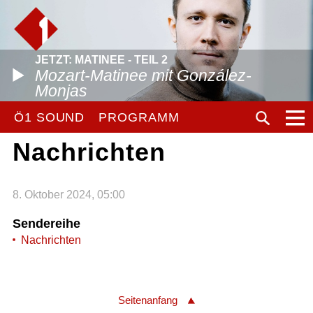
JETZT: MATINEE - TEIL 2
Mozart-Matinee mit González-
Monjas
Ö1 SOUND
PROGRAMM
Nachrichten
8. Oktober 2024, 05:00
Sendereihe
Nachrichten
Seitenanfang