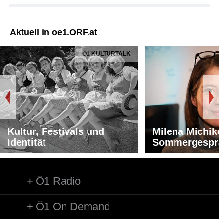
Aktuell in oe1.ORF.at
Ö1 KULTURTALK
Kultur, Festivals und
Milena Michik
Identität
Sommergespr
Ö1 Radio
Ö1 On Demand