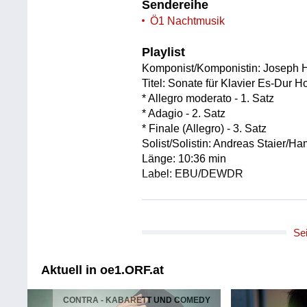
Sendereihe
Ö1 Nachtmusik
Playlist
Komponist/Komponistin: Joseph 
Titel: Sonate für Klavier Es-Dur H
* Allegro moderato - 1. Satz
* Adagio - 2. Satz
* Finale (Allegro) - 3. Satz
Solist/Solistin: Andreas Staier/H
Länge: 10:36 min
Label: EBU/DEWDR
Komponist/Komponistin: Mikhail 
Titel: Erinnerungen an eine Nacht
Se
Orchester: Slowakisches Radio 
Leitung: Oliver Dohnanyi
Länge: 09:59 min
Aktuell in oe1.ORF.at
Label: EBU/SKSR
CONTRA - KABARETT UND COMEDY