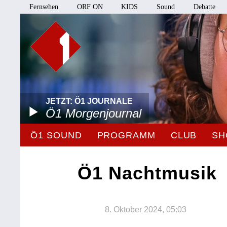
Fernsehen
ORF ON
KIDS
Sound
Debatte
JETZT: Ö1 JOURNALE
Ö1 Morgenjournal
Ö1 SOUND
PROGRAMM
CLUB
SH
Ö1 Nachtmusik
8. Oktober 2024, 05:03