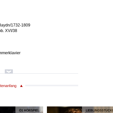
Haydn/1732-1809
ob. XVI/38
ammerklavier
Glinka/1804-1857
 in Madrid, Spanische Ouvertüre Nr. 2
itenanfang
Symphonieorchester
Ö1 HÖRSPIEL
LIEBLINGSSTÜCK