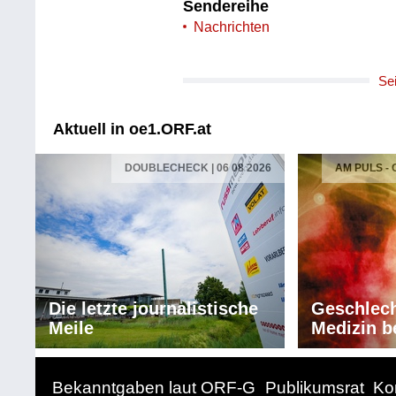
Sendereihe
Nachrichten
Se
Aktuell in oe1.ORF.at
DOUBLECHECK | 06 08 2026
AM PULS -
Die letzte journalistische
Geschlech
Meile
Medizin b
Bekanntgaben laut ORF-G
Publikumsrat
Ko