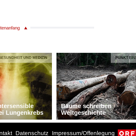
itenanfang
 GESUNDHEIT UND MEDIZIN
PUNKT EIN
tersensible
Bäume schreiben
ei Lungenkrebs
Weltgeschichte
ntakt
Datenschutz
Impressum/Offenlegung