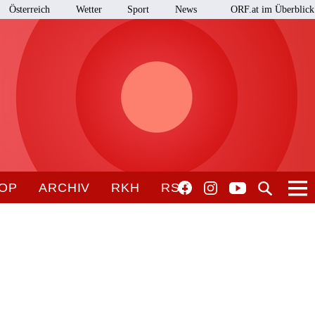
Österreich
Wetter
Sport
News
ORF.at im Überblick
OP
ARCHIV
RKH
RSO