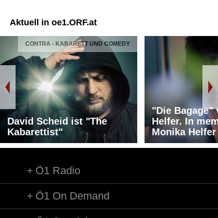
Aktuell in oe1.ORF.at
CONTRA - KABARETT UND COMEDY
"Die Bagage"
David Scheid ist "The
Helfer. In me
Kabarettist"
Monika Helfer
Ö1 Radio
Ö1 On Demand