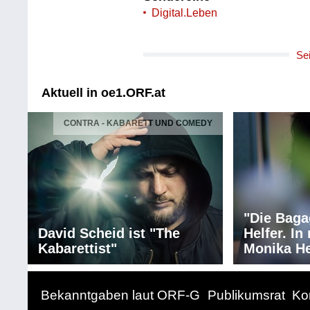
Digital.Leben
Se
Aktuell in oe1.ORF.at
CONTRA - KABARETT UND COMEDY
"Die Baga
David Scheid ist "The
Helfer. I
Kabarettist"
Monika He
Bekanntgaben laut ORF-G
Publikumsrat
Ko