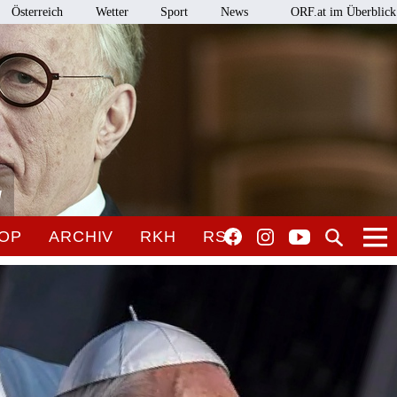
Österreich
Wetter
Sport
News
ORF.at im Überblick
l
OP
ARCHIV
RKH
RSO