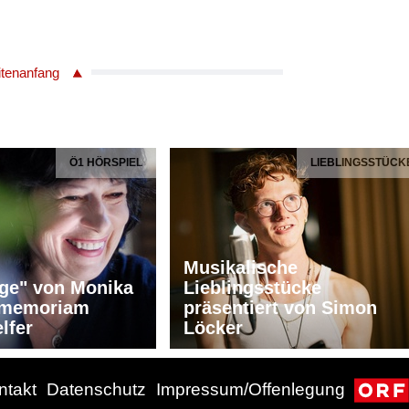
itenanfang
Ö1 HÖRSPIEL
LIEBLINGSSTÜCK
Musikalische
ge" von Monika
Lieblingsstücke
n memoriam
präsentiert von Simon
lfer
Löcker
ntakt
Datenschutz
Impressum/Offenlegung