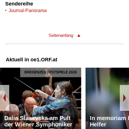
Sendereihe
Journal-Panorama
Seitenanfang
Aktuell in oe1.ORF.at
BREGENZER FESTSPIELE 2026
Dalia Stasevska am Pult
In memoriam 
der Wiener Symphoniker
Helfer