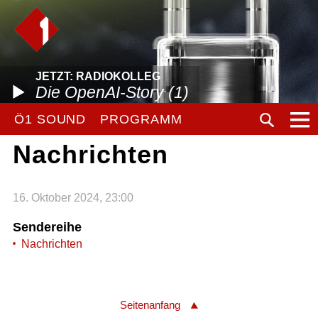
JETZT: RADIOKOLLEG
Die OpenAI-Story (1)
Ö1 SOUND
PROGRAMM
Nachrichten
16. Oktober 2024, 23:00
Sendereihe
Nachrichten
Seitenanfang