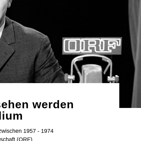
sehen werden
dium
 zwischen 1957 - 1974
lschaft (ORF)