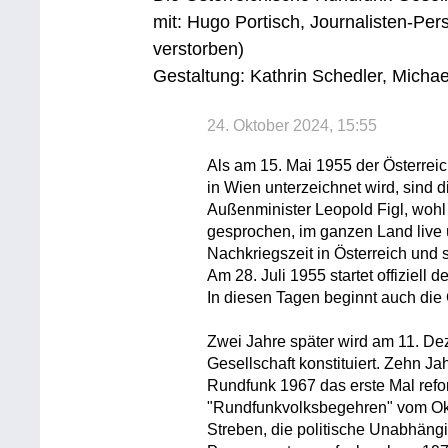
mit: Hugo Portisch, Journalisten-Per
verstorben)
Gestaltung: Kathrin Schedler, Micha
24. Oktober 2024, 15:55
Als am 15. Mai 1955 der Österrei
in Wien unterzeichnet wird, sind d
Außenminister Leopold Figl, wohl
gesprochen, im ganzen Land live 
Nachkriegszeit in Österreich und
Am 28. Juli 1955 startet offiziell
In diesen Tagen beginnt auch die
Zwei Jahre später wird am 11. D
Gesellschaft konstituiert. Zehn J
Rundfunk 1967 das erste Mal refo
"Rundfunkvolksbegehren" vom Okto
Streben, die politische Unabhäng