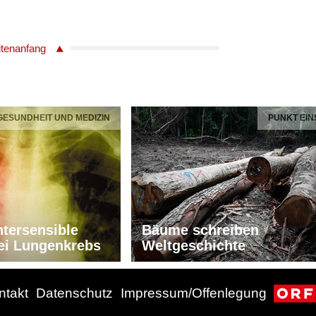
itenanfang
 GESUNDHEIT UND MEDIZIN
PUNKT EIN
tersensible
Bäume schreiben
ei Lungenkrebs
Weltgeschichte
ntakt
Datenschutz
Impressum/Offenlegung