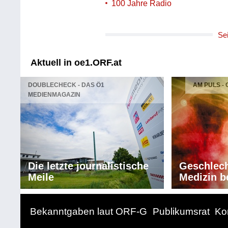
100 Jahre Radio
Se
Aktuell in oe1.ORF.at
DOUBLECHECK - DAS Ö1
AM PULS -
MEDIENMAGAZIN
Die letzte journalistische
Geschlech
Meile
Medizin b
Bekanntgaben laut ORF-G
Publikumsrat
Ko