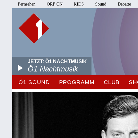
Fernsehen
ORF ON
KIDS
Sound
Debatte
JETZT: Ö1 NACHTMUSIK
Ö1 Nachtmusik
Ö1 SOUND
PROGRAMM
CLUB
SH