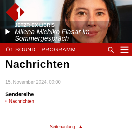
JETZT: EX LIBRIS
Milena Michiko Flasar im
Sommergespräch
Ö1 SOUND
PROGRAMM
Nachrichten
15. November 2024, 00:00
Sendereihe
Nachrichten
Seitenanfang