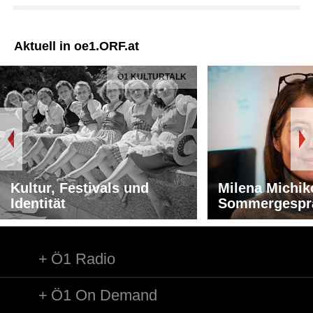
Aktuell in oe1.ORF.at
Ö1 KULTURTALK
Kultur, Festivals und
Milena Michik
Identität
Sommergespr
Ö1 Radio
Ö1 On Demand