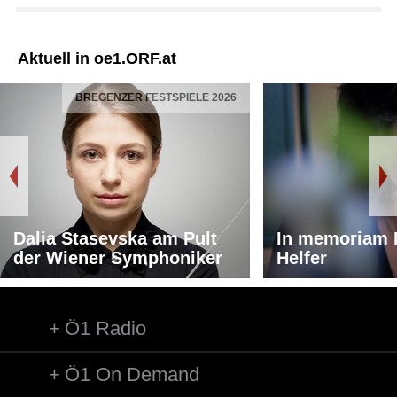
Aktuell in oe1.ORF.at
BREGENZER FESTSPIELE 2026
Dalia Stasevska am Pult
In memoriam 
der Wiener Symphoniker
Helfer
Ö1 Radio
Ö1 On Demand