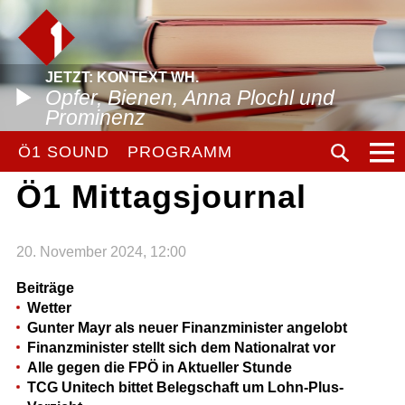
JETZT: KONTEXT WH.
Opfer, Bienen, Anna Plochl und
Prominenz
Ö1 SOUND
PROGRAMM
Ö1 Mittagsjournal
20. November 2024, 12:00
Beiträge
Wetter
Gunter Mayr als neuer Finanzminister angelobt
Finanzminister stellt sich dem Nationalrat vor
Alle gegen die FPÖ in Aktueller Stunde
TCG Unitech bittet Belegschaft um Lohn-Plus-