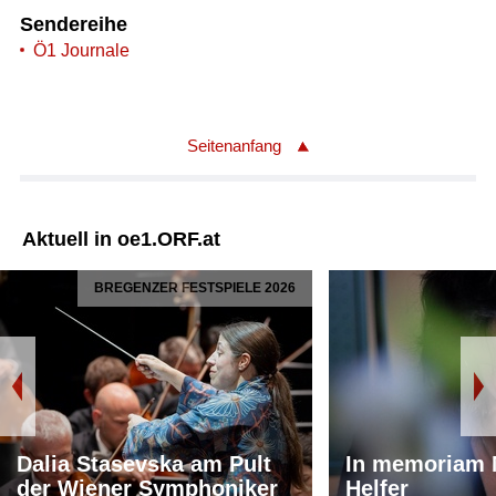
Sendereihe
Ö1 Journale
Seitenanfang
Aktuell in oe1.ORF.at
BREGENZER FESTSPIELE 2026
Dalia Stasevska am Pult
In memoriam 
der Wiener Symphoniker
Helfer