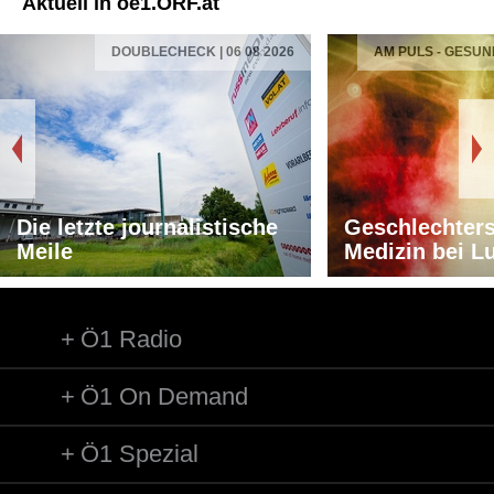
Aktuell in oe1.ORF.at
DOUBLECHECK | 06 08 2026
AM PULS - GESUN
Die letzte journalistische
Geschlechters
Meile
Medizin bei L
Ö1 Radio
Ö1 On Demand
Ö1 Spezial