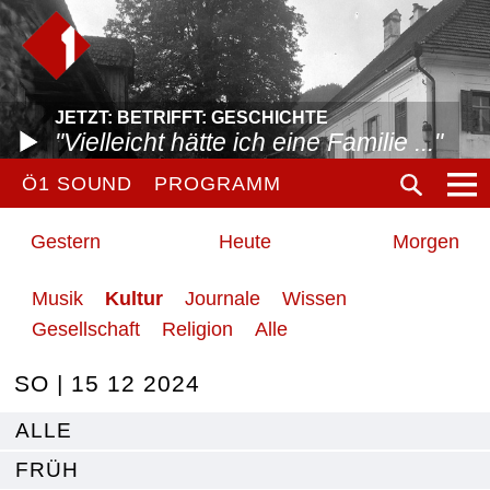
JETZT: BETRIFFT: GESCHICHTE
"Vielleicht hätte ich eine Familie ..."
Ö1 SOUND
PROGRAMM
Gestern
Heute
Morgen
Musik
Kultur
Journale
Wissen
Gesellschaft
Religion
Alle
SO | 15 12 2024
ALLE
FRÜH