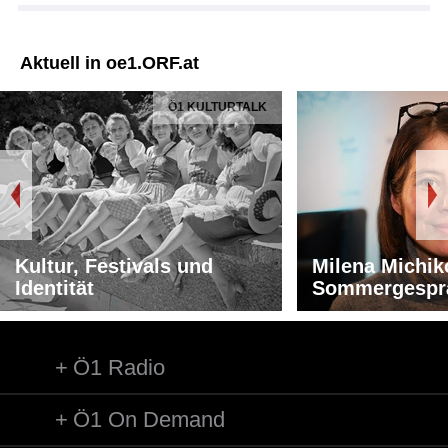
Aktuell in oe1.ORF.at
Ö1 KULTURTALK
Kultur, Festivals und
Milena Michik
Identität
Sommergespr
Ö1 Radio
Ö1 On Demand