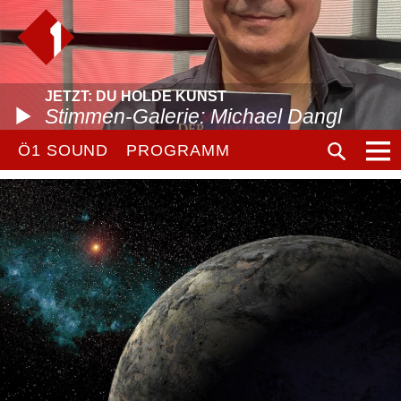
JETZT: DU HOLDE KUNST
Stimmen-Galerie: Michael Dangl
Ö1 SOUND
PROGRAMM