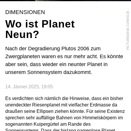
I
C
T
U
R
E
D
E
S
K
.
C
O
M
/
S
C
I
N
C
E
P
H
O
T
O
L
I
B
R
A
R
Y
/
R
O
N
M
I
L
L
E
P
R
DIMENSIONEN
E
Wo ist Planet
Neun?
Nach der Degradierung Plutos 2006 zum
Zwergplaneten waren es nur mehr acht. Es könnte
aber sein, dass wieder ein neunter Planet in
unserem Sonnensystem dazukommt.
14. Jänner 2025, 19:05
Es verdichten sich nämlich die Hinweise, dass ein bisher
unendeckter Riesenplanet mit vielfacher Erdmasse da
draußen seine Ellipsen ziehen könnte. Für seine Existenz
sprechen sehr auffällige Bahnen von Himmelskörpern im
sogenannten Kuipergürtel am Rande des
Sonnensystems. Dass der bislang namenlose Planet