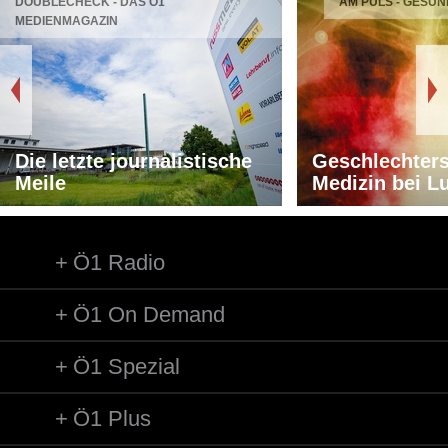
DOUBLECHECK - DAS Ö1
AM PULS - GESUN
MEDIENMAGAZIN
Die letzte journalistische
Geschlechters
Meile
Medizin bei L
Ö1 Radio
Ö1 On Demand
Ö1 Spezial
Ö1 Plus