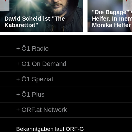
"Die Bagage"
David Scheid ist "The
Helfer. In me
Kabarettist"
Monika Helfer
Ö1 Radio
Ö1 On Demand
Ö1 Spezial
Ö1 Plus
ORF.at Network
Bekanntgaben laut ORF-G