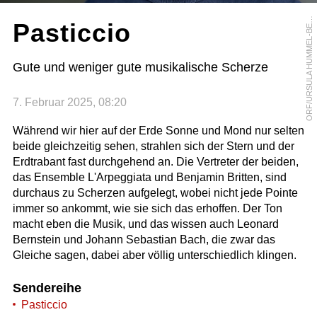
R
F
/
U
R
S
U
L
A
H
U
M
M
E
L
-
B
R
G
E
O
R
Pasticcio
E
Gute und weniger gute musikalische Scherze
7. Februar 2025, 08:20
Während wir hier auf der Erde Sonne und Mond nur selten
beide gleichzeitig sehen, strahlen sich der Stern und der
Erdtrabant fast durchgehend an. Die Vertreter der beiden,
das Ensemble L'Arpeggiata und Benjamin Britten, sind
durchaus zu Scherzen aufgelegt, wobei nicht jede Pointe
immer so ankommt, wie sie sich das erhoffen. Der Ton
macht eben die Musik, und das wissen auch Leonard
Bernstein und Johann Sebastian Bach, die zwar das
Gleiche sagen, dabei aber völlig unterschiedlich klingen.
Sendereihe
Pasticcio