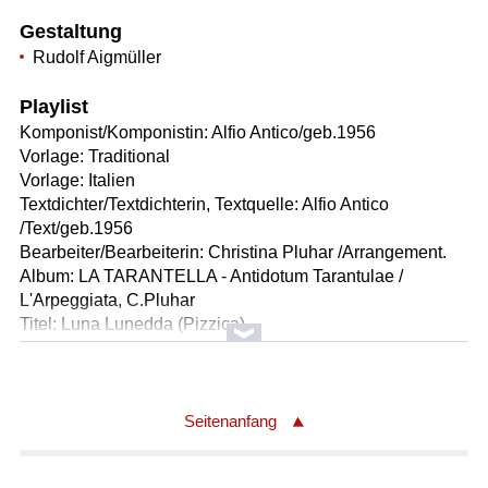
Gestaltung
Rudolf Aigmüller
Playlist
Komponist/Komponistin: Alfio Antico/geb.1956
Vorlage: Traditional
Vorlage: Italien
Textdichter/Textdichterin, Textquelle: Alfio Antico
/Text/geb.1956
Bearbeiter/Bearbeiterin: Christina Pluhar /Arrangement.
Album: LA TARANTELLA - Antidotum Tarantulae /
L'Arpeggiata, C.Pluhar
Titel: Luna Lunedda (Pizzica)
Textanfang: Luna lunedda, lu pani a fedda a fedda, lu vinu
a cannatedda
Anderssprachiger Textanfang: Mond, kleiner Mond, das
Brot in Scheiben, den Wein aus der Flasche...
Seitenanfang
Ausführende: L' Arpeggiata
Leitung: Christina Pluhar