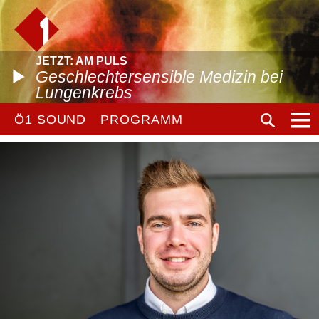
JETZT: AM PULS
Geschlechtersensible Medizin bei
Lungenkrebs
Ö1 SOUND
PROGRAMM