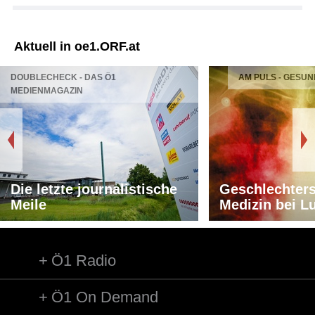
Aktuell in oe1.ORF.at
DOUBLECHECK - DAS Ö1
AM PULS - GESUN
MEDIENMAGAZIN
Die letzte journalistische
Geschlechters
Meile
Medizin bei L
Ö1 Radio
Ö1 On Demand