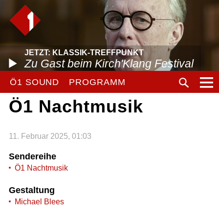
JETZT: KLASSIK-TREFFPUNKT
Zu Gast beim Kirch'Klang Festival
Ö1 SOUND
PROGRAMM
Ö1 Nachtmusik
11. Februar 2025, 01:03
Sendereihe
Ö1 Nachtmusik
Gestaltung
Michael Blees