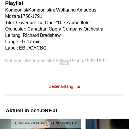
Playlist
Komponist/Komponistin: Wolfgang Amadeus
Mozart/1756-1791
Titel: Ouvertüre zur Oper "Die Zauberflöte"
Orchester: Canadian Opera Company Orchestra
Leitung: Richard Bradshaw
Länge: 07:17 min
Label: EBU/CACBC
Komponist/Komponistin: Edvard Grieg/1843-1907
Titel: Lyrische Stücke für Klavier op. 43 (Auswahl)
Solist/Solistin: Cristina Ortiz/Klavier
Länge: 13:42 min
Label: EBU/DKDR
Seitenanfang
Komponist/Komponistin: Claude Debussy/1862-1918
Titel: Prelude a l'apres-midi d'un faune
Aktuell in oe1.ORF.at
Orchester: BBC National Orchestra of Wales
Leitung: Thierry Fischer
CONTRA - KABARETT UND COMEDY
Solist/Solistin: Andrew Nicholson/Flöte