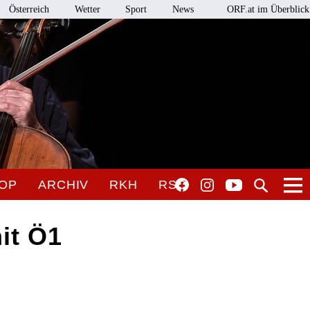
Österreich
Wetter
Sport
News
ORF.at im Überblick
OP
ARCHIV
RKH
RSO
it Ö1