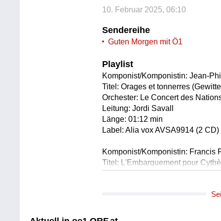
10. Februar 2025, 06:10
Sendereihe
Guten Morgen mit Ö1
Playlist
Komponist/Komponistin: Jean-Ph
Titel: Orages et tonnerres (Gewit
Orchester: Le Concert des Nation
Leitung: Jordi Savall
Länge: 01:12 min
Label: Alia vox AVSA9914 (2 CD)
Komponist/Komponistin: Francis 
Titel: L'Embarquement pour Cythèr
Solist/Solistin: Eva-Maria May
Solist/Solistin: Alexander Wienan
Se
Länge: 02:20 min
Label: paladino music PMR0098