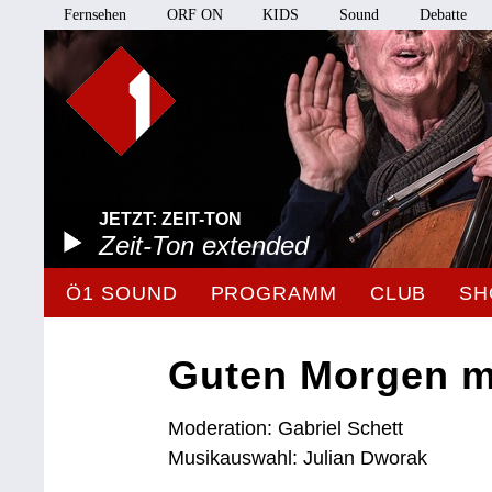
Fernsehen
ORF ON
KIDS
Sound
Debatte
JETZT: ZEIT-TON
Zeit-Ton extended
Ö1 SOUND
PROGRAMM
CLUB
SH
Guten Morgen m
Moderation: Gabriel Schett
Musikauswahl: Julian Dworak