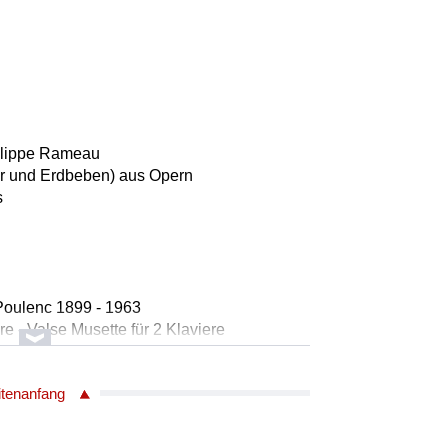
ilippe Rameau
ter und Erdbeben) aus Opern
s
Poulenc 1899 - 1963
e - Valse Musette für 2 Klaviere
d
itenanfang