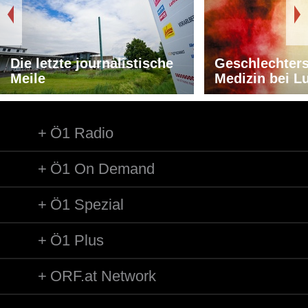
Die letzte journalistische
Geschlechters
Meile
Medizin bei L
Ö1 Radio
Ö1 On Demand
Ö1 Spezial
Ö1 Plus
ORF.at Network